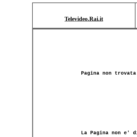
Televideo.Rai.it
Pagina non trovata
La Pagina non e' d