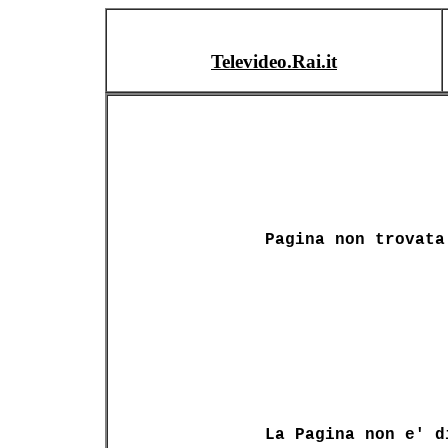
Televideo.Rai.it
Pagina non trovata
La Pagina non e' d