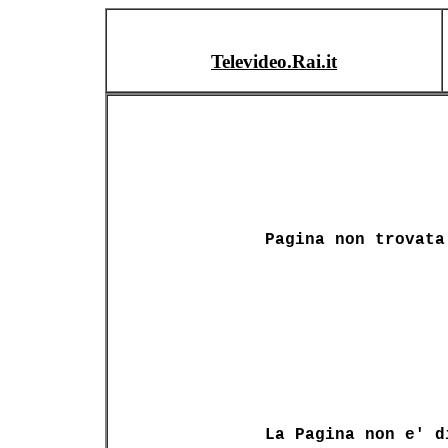
Televideo.Rai.it
Pagina non trovata
La Pagina non e' d