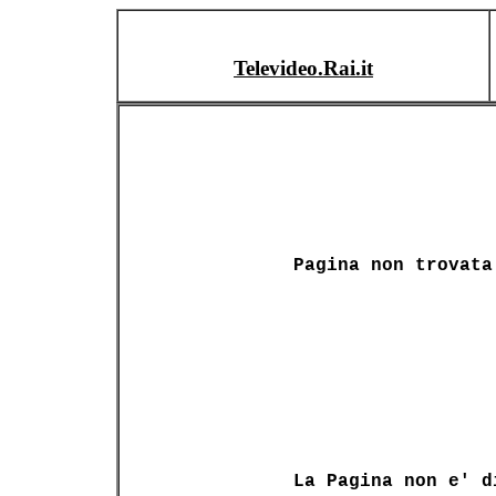
Televideo.Rai.it
Pagina non trovata
La Pagina non e' d