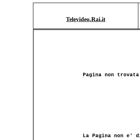
Televideo.Rai.it
Pagina non trovata
La Pagina non e' d