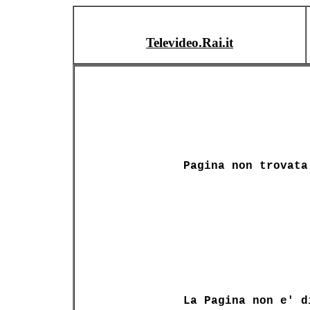
Televideo.Rai.it
Pagina non trovata
La Pagina non e' d