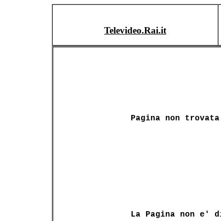
Televideo.Rai.it
Pagina non trovata
La Pagina non e' d