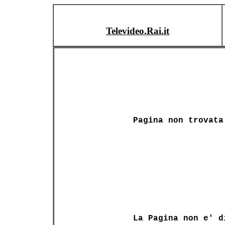
Televideo.Rai.it
Pagina non trovata
La Pagina non e' d