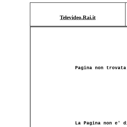
Televideo.Rai.it
Pagina non trovata
La Pagina non e' d