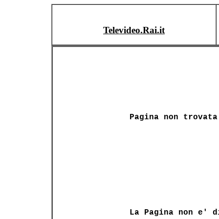
Televideo.Rai.it
Pagina non trovata
La Pagina non e' d