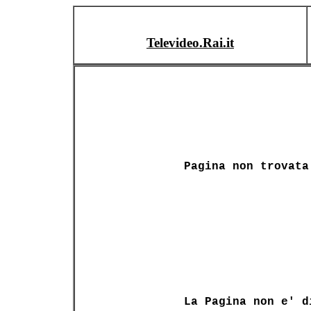
Televideo.Rai.it
Pagina non trovata
La Pagina non e' d