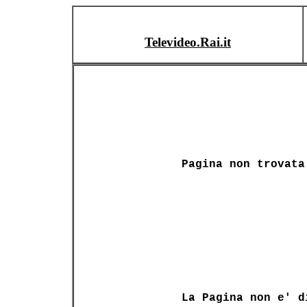
Televideo.Rai.it
Pagina non trovata
La Pagina non e' d