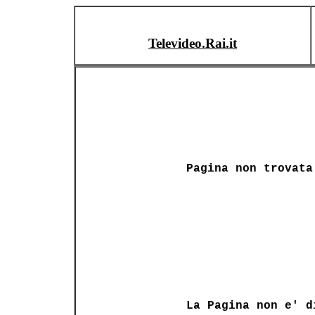
Televideo.Rai.it
Pagina non trovata
La Pagina non e' d