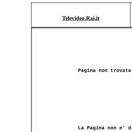
Televideo.Rai.it
Pagina non trovata
La Pagina non e' d