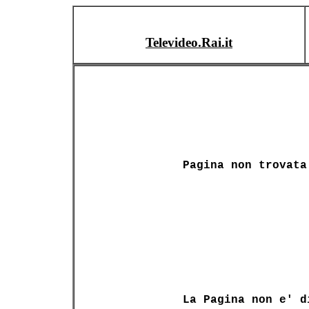
Televideo.Rai.it
Pagina non trovata
La Pagina non e' d