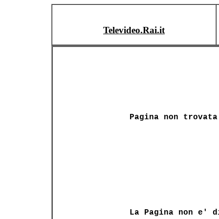
Televideo.Rai.it
Pagina non trovata
La Pagina non e' d