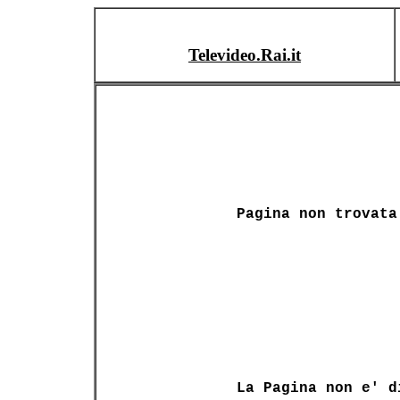
Televideo.Rai.it
Pagina non trovata
La Pagina non e' d