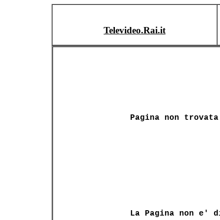
Televideo.Rai.it
Pagina non trovata
La Pagina non e' d