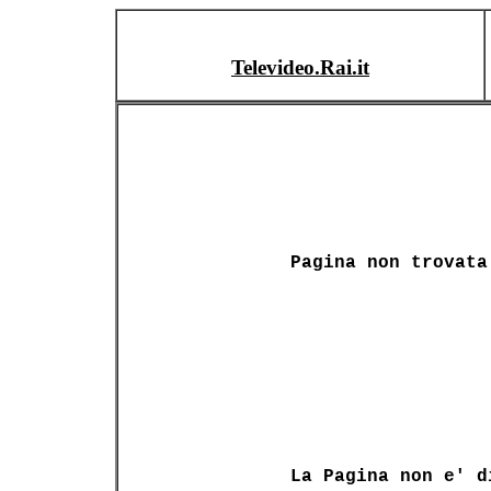
Televideo.Rai.it
Pagina non trovata
La Pagina non e' d