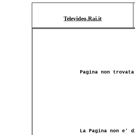
Televideo.Rai.it
Pagina non trovata
La Pagina non e' d