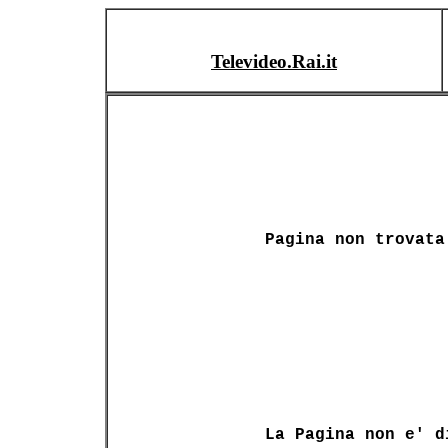
Televideo.Rai.it
Pagina non trovata
La Pagina non e' d