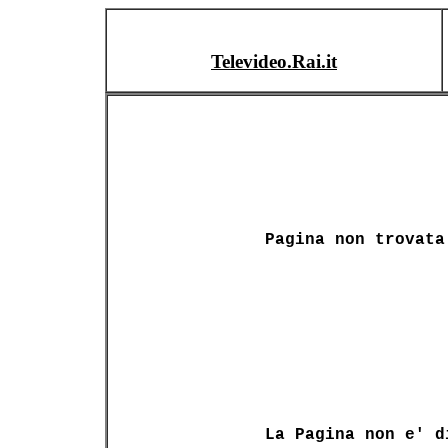
Televideo.Rai.it
Pagina non trovata
La Pagina non e' d