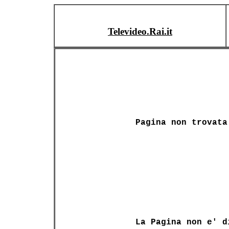
Televideo.Rai.it
Pagina non trovata
La Pagina non e' d