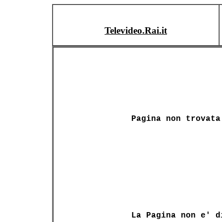
Televideo.Rai.it
Pagina non trovata
La Pagina non e' d