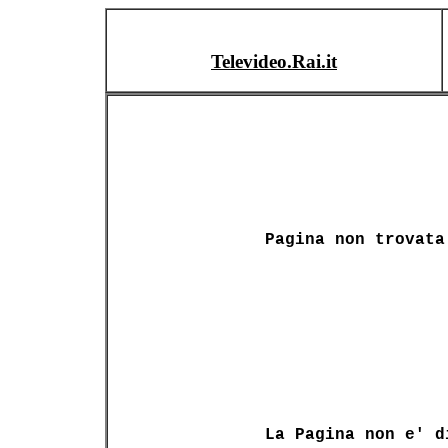
Televideo.Rai.it
Pagina non trovata
La Pagina non e' d