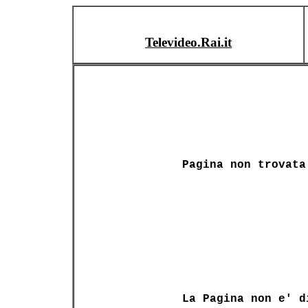
Televideo.Rai.it
Pagina non trovata
La Pagina non e' d