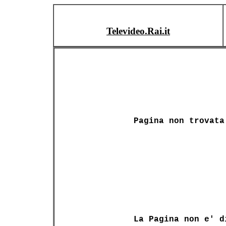
Televideo.Rai.it
Pagina non trovata
La Pagina non e' d