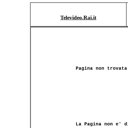
Televideo.Rai.it
Pagina non trovata
La Pagina non e' d