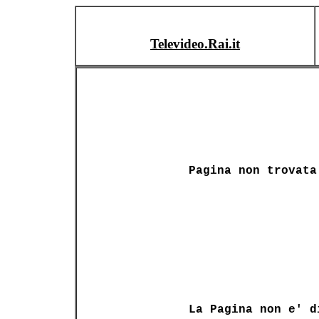
Televideo.Rai.it
Pagina non trovata
La Pagina non e' d