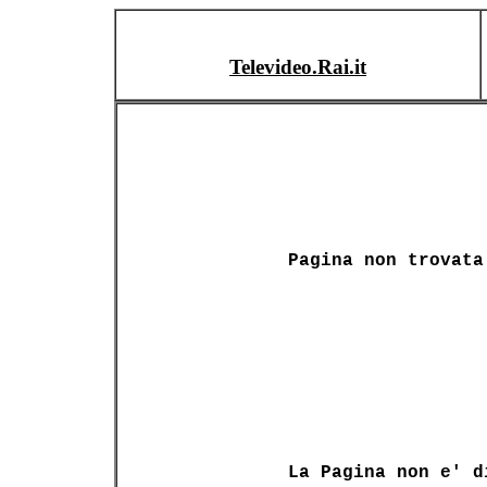
Televideo.Rai.it
Pagina non trovata
La Pagina non e' d