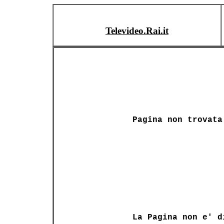
Televideo.Rai.it
Pagina non trovata
La Pagina non e' d