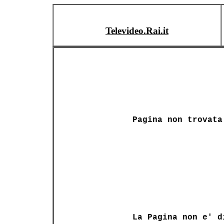
Televideo.Rai.it
Pagina non trovata
La Pagina non e' d