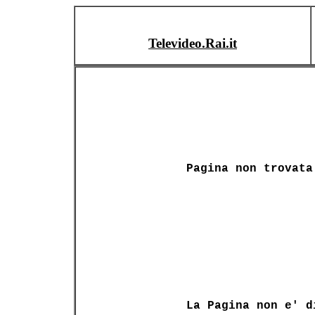
Televideo.Rai.it
Pagina non trovata
La Pagina non e' d