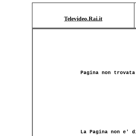
Televideo.Rai.it
Pagina non trovata
La Pagina non e' d