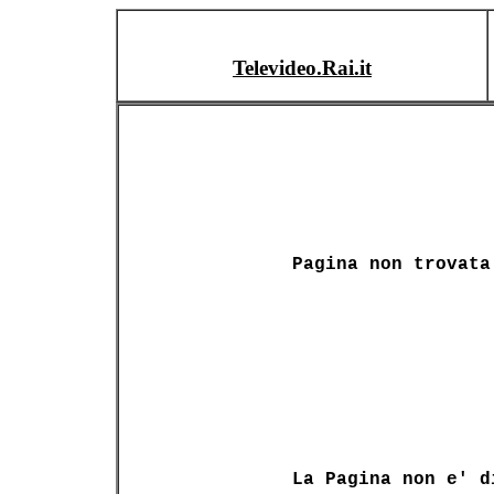
Televideo.Rai.it
Pagina non trovata
La Pagina non e' d