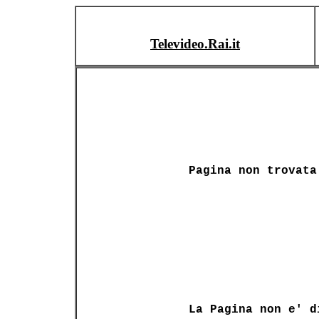
Televideo.Rai.it
Pagina non trovata
La Pagina non e' d