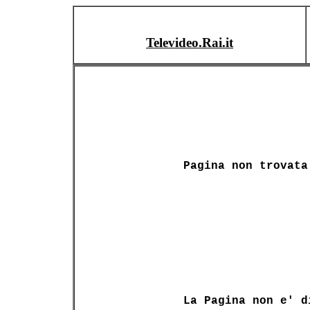
Televideo.Rai.it
Pagina non trovata
La Pagina non e' d