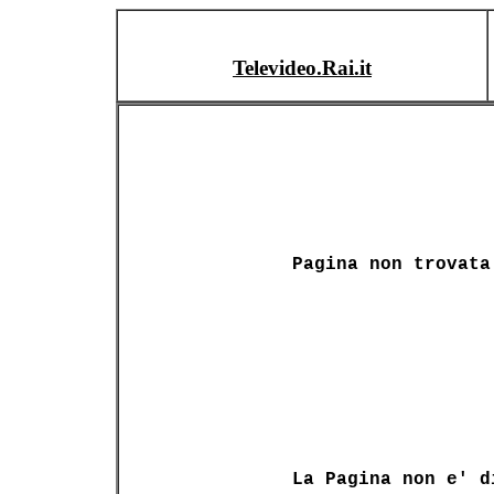
Televideo.Rai.it
Pagina non trovata
La Pagina non e' d