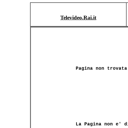
Televideo.Rai.it
Pagina non trovata
La Pagina non e' d