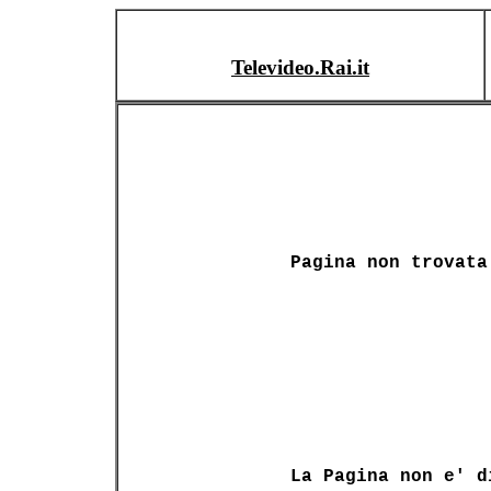
Televideo.Rai.it
Pagina non trovata
La Pagina non e' d