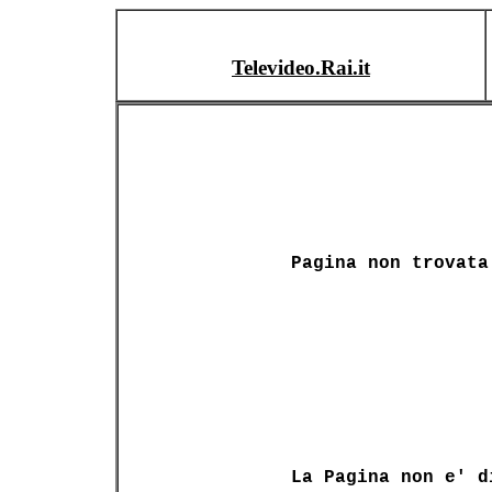
Televideo.Rai.it
Pagina non trovata
La Pagina non e' d