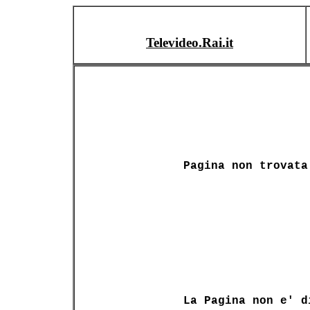
Televideo.Rai.it
Pagina non trovata
La Pagina non e' d