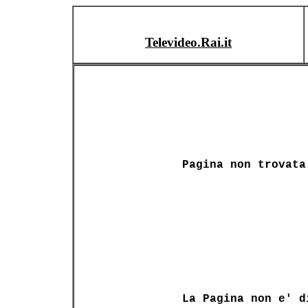
Televideo.Rai.it
Pagina non trovata
La Pagina non e' d