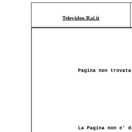
Televideo.Rai.it
Pagina non trovata
La Pagina non e' d