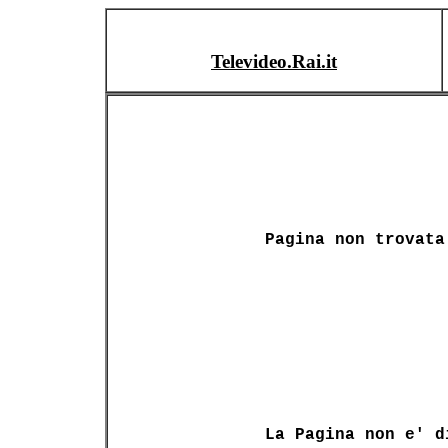
Televideo.Rai.it
Pagina non trovata
La Pagina non e' d