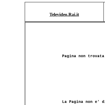
Televideo.Rai.it
Pagina non trovata
La Pagina non e' d