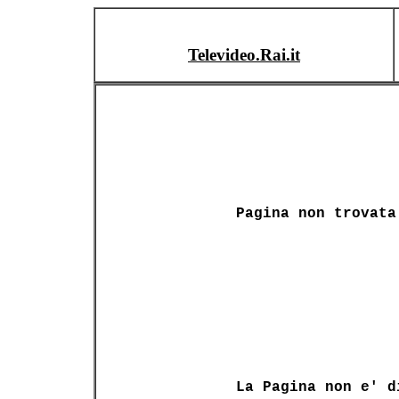
Televideo.Rai.it
Pagina non trovata
La Pagina non e' d