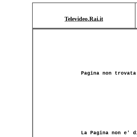
Televideo.Rai.it
Pagina non trovata
La Pagina non e' d