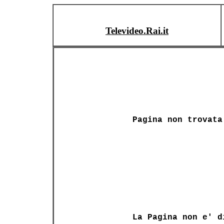
Televideo.Rai.it
Pagina non trovata
La Pagina non e' d