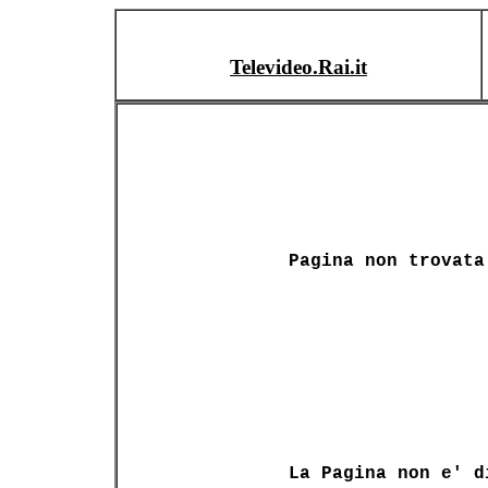
Televideo.Rai.it
Pagina non trovata
La Pagina non e' d